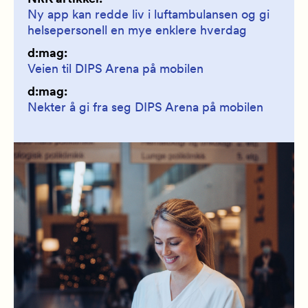
Ny app kan redde liv i luftambulansen og gi
helsepersonell en mye enklere hverdag
d:mag:
Veien til DIPS Arena på mobilen
d:mag:
Nekter å gi fra seg DIPS Arena på mobilen