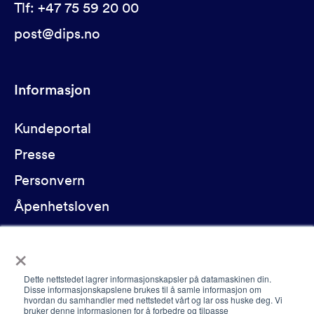
Tlf: +47 75 59 20 00
post@dips.no
Informasjon
Kundeportal
Presse
Personvern
Åpenhetsloven
Kontakt oss
×
Dette nettstedet lagrer informasjonskapsler på datamaskinen din.
Sosiale medier
Disse informasjonskapslene brukes til å samle informasjon om
hvordan du samhandler med nettstedet vårt og lar oss huske deg. Vi
bruker denne informasjonen for å forbedre og tilpasse