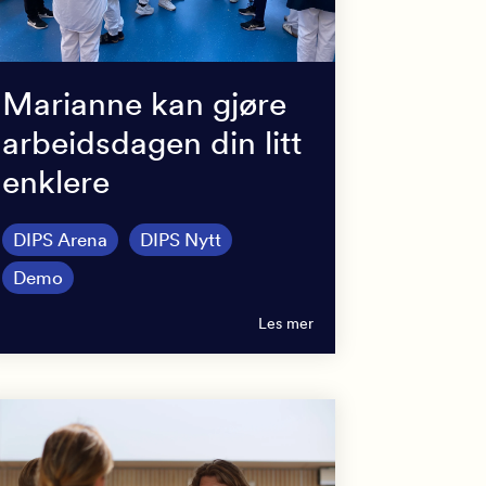
Marianne kan gjøre
arbeidsdagen din litt
enklere
DIPS Arena
DIPS Nytt
Demo
Les mer