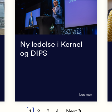
Ny ledelse i Kernel
og DIPS
Les mer
1
2
3
4
Next