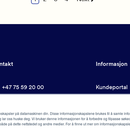
ntakt
Informasjon
f: +47 75 59 20 00
Kundeportal
st@dips.no
Presse
Personvern
jonskapsler på datamaskinen din. Disse informasjonskapslene brukes til å samle in
Åpenhetslov
 lar oss huske deg. Vi bruker denne informasjonen for å forbedre og tilpasse søke
de på dette nettstedet og andre medier. For å finne ut mer om informasjonskapsle