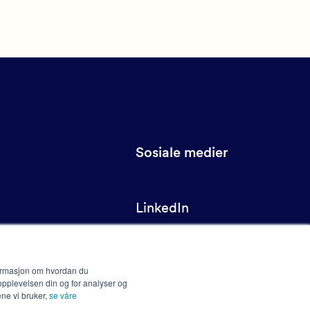
Sosiale medier
LinkedIn
YouTube
Instagram
formasjon om hvordan du
en
Facebook
opplevelsen din og for analyser og
ne vi bruker,
se våre